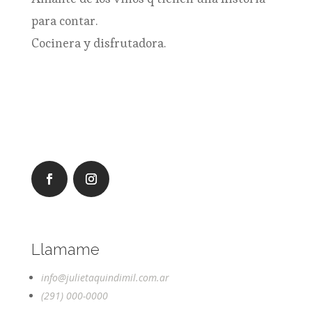
para contar.
Cocinera y disfrutadora.
Llamame
info@julietaquindimil.com.ar
(291) 000-0000