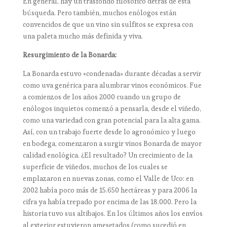
En general, hay un trasfondo filosófico detrás de esta
búsqueda. Pero también, muchos enólogos están
convencidos de que un vino sin sulfitos se expresa con
una paleta mucho más definida y viva.
Resurgimiento de la Bonarda:
La Bonarda estuvo «condenada» durante décadas a servir
como uva genérica para alumbrar vinos económicos. Fue
a comienzos de los años 2000 cuando un grupo de
enólogos inquietos comenzó a pensarla, desde el viñedo,
como una variedad con gran potencial para la alta gama.
Así, con un trabajo fuerte desde lo agronómico y luego
en bodega, comenzaron a surgir vinos Bonarda de mayor
calidad enológica. ¿El resultado? Un crecimiento de la
superficie de viñedos, muchos de los cuales se
emplazaron en nuevas zonas, como el Valle de Uco: en
2002 había poco más de 15.650 hectáreas y para 2006 la
cifra ya había trepado por encima de las 18.000. Pero la
historia tuvo sus altibajos. En los últimos años los envíos
al exterior estuvieron amesetados (como sucedió en