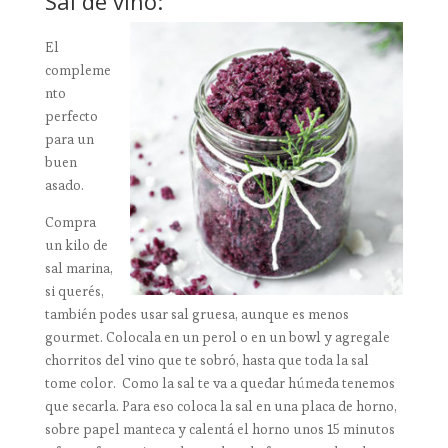
Sal de vino:
El
compleme
nto
perfecto
para un
buen
asado.
Compra
un kilo de
sal marina,
si querés,
también podes usar sal gruesa, aunque es menos
gourmet. Colocala en un perol o en un bowl y agregale
chorritos del vino que te sobró, hasta que toda la sal
tome color. Como la sal te va a quedar húmeda tenemos
que secarla. Para eso coloca la sal en una placa de horno,
sobre papel manteca y calentá el horno unos 15 minutos