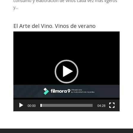
consumo y elaboración de vinos cada vez más ligeros
y...
El Arte del Vino. Vinos de verano
Reproductor
de
vídeo
00:00
04:28