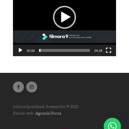
00:00
04:28
Julieta Quindimil, Sommelier
©
2023
Diseño web:
Agencia Decus